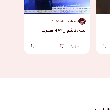
A
2020-06-17
·
ashbaal
ليلة 25 شوال 1441 هجرية
تفضيل
0
 الزهراء.