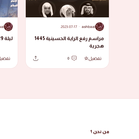
A
A
aal
2023-07-17
·
ashbaal
مراسم رفع الراية الحسينية 1445
ليلة 29 ذوالقعدة 1441 هجرية
هجرية
تفضيل
تفضي
0
من نحن ؟