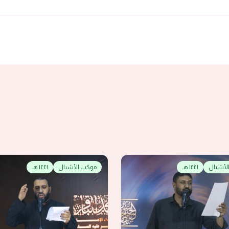
لأشبال
١٤٤١ هـ
موكب الأشبال
١٤٤١ هـ