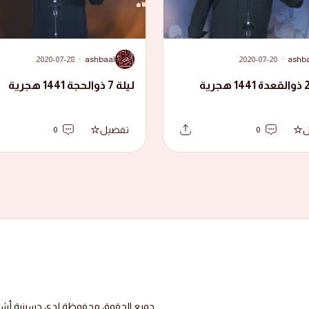
A
2020-07-28
·
ashbaal
2020-07-20
·
ashb
ليلة 7 ذوالحجة 1441 هجرية
ل
تفضيل
0
0
جميع الحقوق محفوظة لدى حسينية أشبال