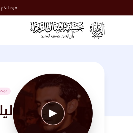
مرحبا بكم 
موكب
ليلة 13 محرم