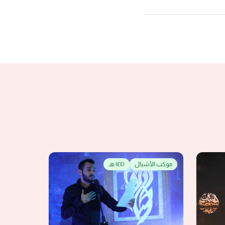
موكب الأشبال
١٤٤١ هـ