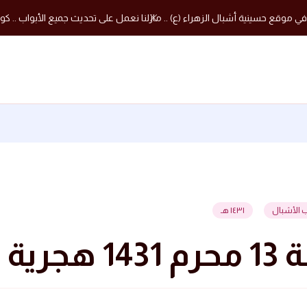
في موقع حسينية أشبال الزهراء (ع) .. مازلنا نعمل على تحديث جميع الأبواب .. كون
 الأشبال
١٤٣١ هـ
 1431 هجرية