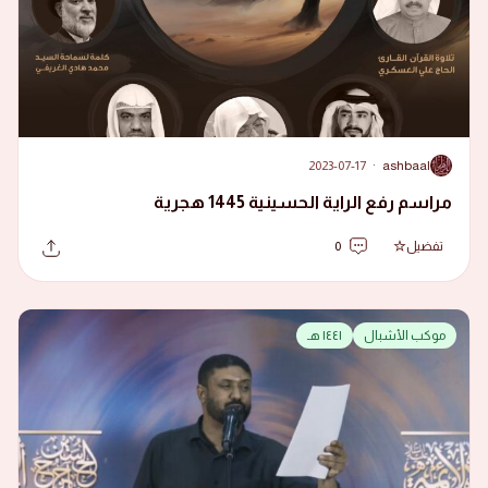
2023-07-17
·
ashbaal
A
مراسم رفع الراية الحسينية 1445 هجرية
تفضيل
0
موكب الأشبال
١٤٤١ هـ