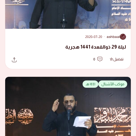
2020-07-20
·
ashbaal
A
ليلة 29 ذوالقعدة 1441 هجرية
تفضيل
0
موكب الأشبال
١٤٤١ هـ