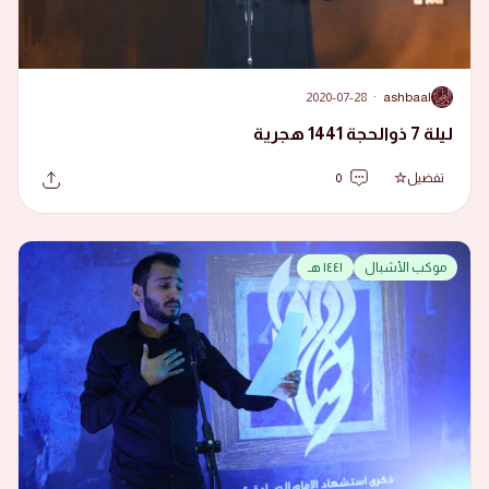
2020-07-28
·
ashbaal
A
ليلة 7 ذوالحجة 1441 هجرية
تفضيل
0
موكب الأشبال
١٤٤١ هـ