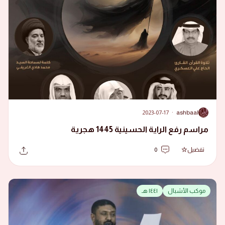
2023-07-17
·
ashbaal
A
مراسم رفع الراية الحسينية 1445 هجرية
تفضيل
0
موكب الأشبال
١٤٤١ هـ