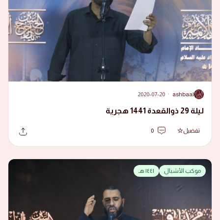
2020-07-20
·
ashbaal
A
ليلة 29 ذوالقعدة 1441 هجرية
تفضيل
0
موكب الأشبال
١٤٤١ هـ