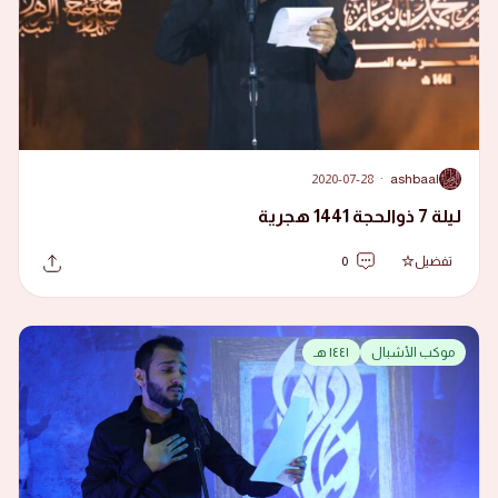
2020-07-28
·
ashbaal
A
ليلة 7 ذوالحجة 1441 هجرية
تفضيل
0
موكب الأشبال
١٤٤١ هـ