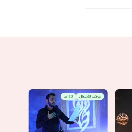
موكب الأشبال
١٤٤١ هـ