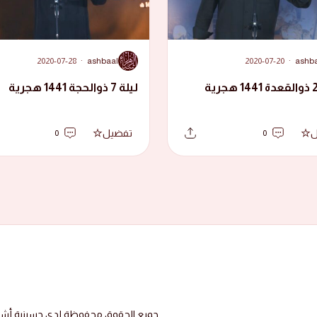
A
2020-07-28
·
ashbaal
2020-07-20
·
ashb
ليلة 7 ذوالحجة 1441 هجرية
ل
تفضيل
0
0
جميع الحقوق محفوظة لدى حسينية أشبال