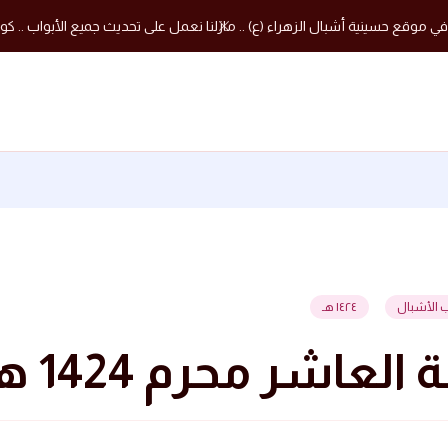
في موقع حسينية أشبال الزهراء (ع) .. مازلنا نعمل على تحديث جميع الأبواب .. كون
 الأشبال
١٤٢٤ هـ
 العاشر محرم 1424 هجرية