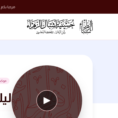
مرحبا بكم 
موكب
ليلة