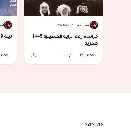
A
A
aal
2023-07-17
·
ashbaal
مراسم رفع الراية الحسينية 1445
ليلة 29 ذوالقعدة 1441 هجرية
هجرية
تفضيل
تفضي
0
من نحن ؟