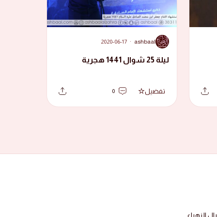
A
2020-06-17
·
ashbaal
ليلة 25 شوال 1441 هجرية
تفضيل
0
 الزهراء.