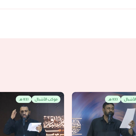
لأشبال
١٤٤١ هـ
موكب الأشبال
١٤٤١ هـ