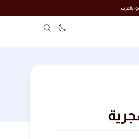
وا بالقرب
able dark mode