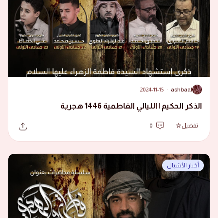
2024-11-15
·
ashbaal
A
الذكر الحكيم | الليالي الفاطمية 1446 هجرية
تفضيل
0
أخبار الأشبال