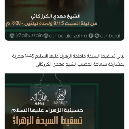
ليالي تسقيط السيدة فاطمة الزهراء عليها السلام 1445 هجرية
بمشاركة سماحة الخطيب الشيخ مهدي الكرزكاني