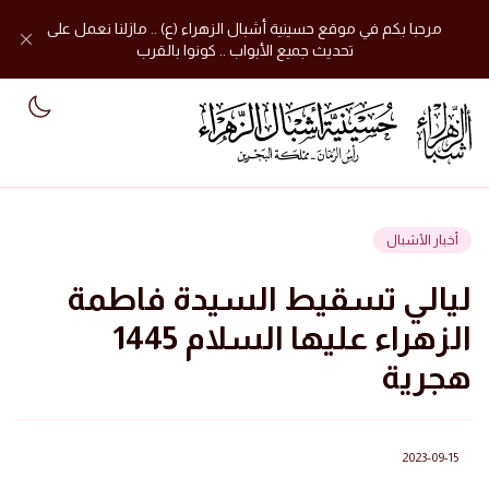
مرحبا بكم في موقع حسينية أشبال الزهراء (ع) .. مازلنا نعمل على
تحديث جميع الأبواب .. كونوا بالقرب
mode
أخبار الأشبال
ليالي تسقيط السيدة فاطمة
الزهراء عليها السلام 1445
هجرية
2023-09-15