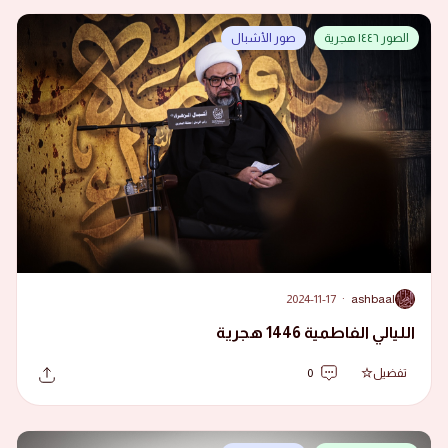
الصور ١٤٤٦ هجرية
صور الأشبال
2024-11-17
·
ashbaal
A
الليالي الفاطمية 1446 هجرية
تفضيل
0