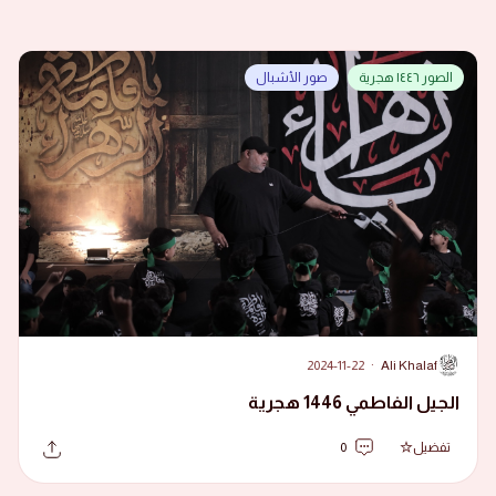
الصور ١٤٤٦ هجرية
صور الأشبال
2024-11-22
·
Ali Khalaf
A
الجيل الفاطمي 1446 هجرية
تفضيل
0