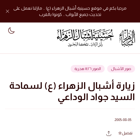
مرحبا بكم في موقع حسينية أشبال الزهراء (ع) .. مازلنا نعمل على
تحديث جميع الأبواب .. كونوا بالقرب
mode
صور الأشبال
الصور ١٤٢٦ هجرية
زيارة أشبال الزهراء (ع) لسماحة
السيد جواد الوداعي
2005-08-05
تفضيل