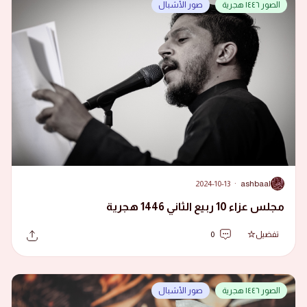
الصور ١٤٤٦ هجرية
صور الأشبال
2024-10-13
·
ashbaal
A
مجلس عزاء 10 ربيع الثاني 1446 هجرية
تفضيل
0
الصور ١٤٤٦ هجرية
صور الأشبال