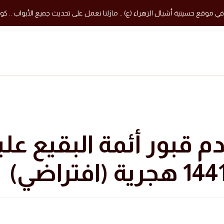
في موقع حسينية أشبال الزهراء (ع) .. مازلنا نعمل على تحديث جميع الأبواب .. كون
 قبور أئمة البقيع عل