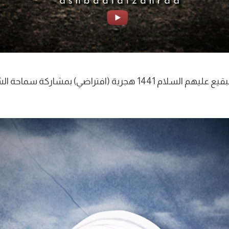
ذكرى هدم قبور أئمة البقيع عليهم السلام 1441 هجرية (افتراضي) 