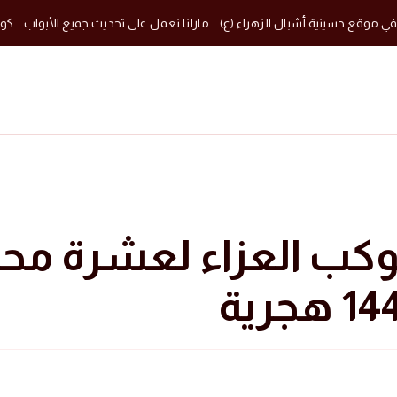
في موقع حسينية أشبال الزهراء (ع) .. مازلنا نعمل على تحديث جميع الأبواب .. كون
كب العزاء لعشرة محر