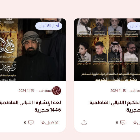
لأشبال
أخبار الأشبال
A
2024-11-15
·
ashbaal
2024-11-15
·
ashb
لحكيم | الليالي الفاطمية
لغة الإشارة | الليالي الفاطمية
1446 هجرية
ل
تفضيل
0
0