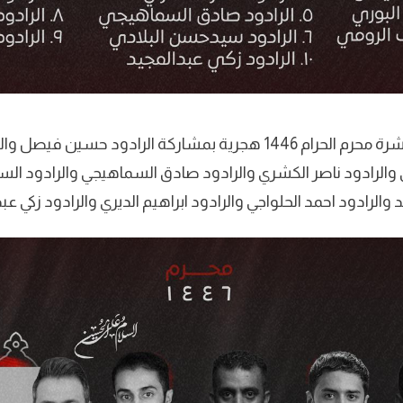
جدول موكب العزاء لعشرة محرم الحرام 1446 هجرية بمشاركة الرادود ح
والرادود ناصر الكشري والرادود صادق السماهيجي والرادود الس
 والرادود احمد الحلواجي والرادود ابراهيم الديري والرادود زكي عب