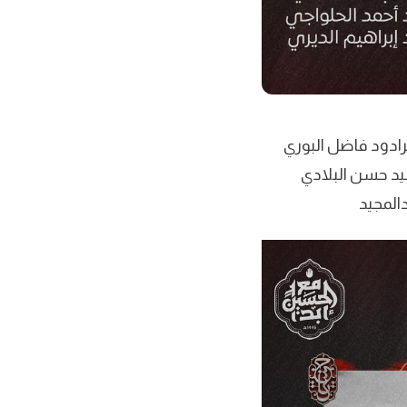
سين فيصل والرادود فاضل البوري
يد حسن البلادي
دالمجيد