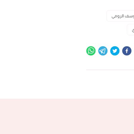
يوسف الرومي
ي