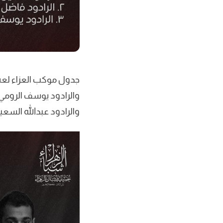
والرادود يوسف الرومي 
والرادود عبدالله السعيد