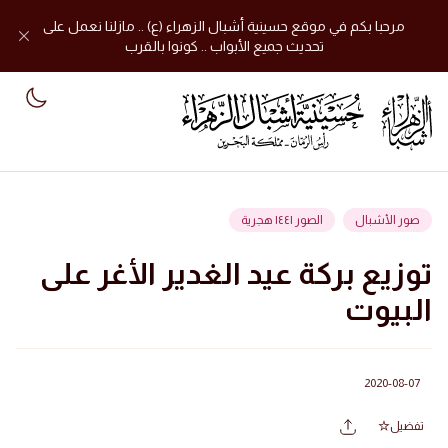
مرحبا بكم في موقع حسينية أشبال الزهراء (ع) .. مازلنا نعمل على
تحديث جميع الأبواب .. كونوا بالقرب
mode
صور الأشبال
الصور ١٤٤١ هجرية
توزيع بركة عيد الغدير الأغر على
البيوت
2020-08-07
تفضيل