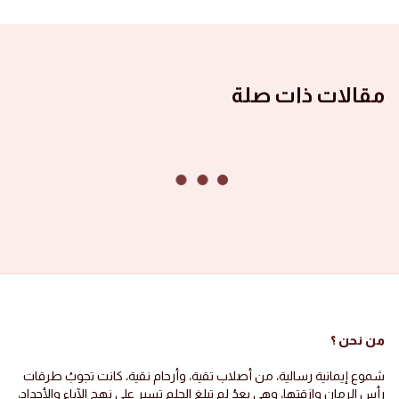
مقالات ذات صلة
من نحن ؟
شموع إيمانية رسالية، من أصلاب تقية، وأرحام نقية، كانت تجوبُ طرقات
رأس الرمان وازقتها، وهي بعدُ لم تبلغ الحلم تسير على نهج الآباء والأجداد،