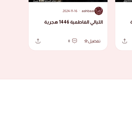
A
2024-11-16
·
ashbaal
الليالي الفاطمية 1446 هجرية
تفضيل
0
 الزهراء.