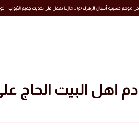
في موقع حسينية أشبال الزهراء (ع) .. مازلنا نعمل على تحديث جميع الأبواب .. كون
دم اهل البيت الحاج عل