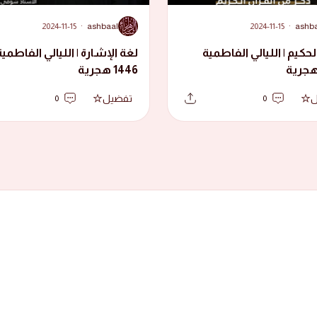
A
2024-11-15
·
ashbaal
2024-11-15
·
ashb
لحكيم | الليالي الفاطمية
لغة الإشارة | الليالي الفاطمية
1446 هجرية
ل
تفضيل
0
0
جميع الحقوق محفوظة لدى حسينية أشبال
بُ طرقات رأس الرمان وازقتها، وهي
تصميم
ديوان ستايل
عفوية بسيطة شجية، في المواسم الدينية