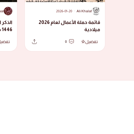
A
A
aal
2026-01-20
·
Ali Khalaf
قائمة حملة الأعمال لعام 2026
الذكر ا
ميلادية
1446 هجرية
تفضيل
تفضي
0
من نحن ؟
شموع إيمانية رسالية، من أصلاب تقية، وأرحام نقية، كانت تجو
بعدُ لم تبلغ الحلم تسير على نهج الآباء والأجداد، تردد كلمات 