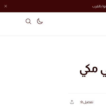
وا بالقرب
le dark mode
ي مكي
تفضيل