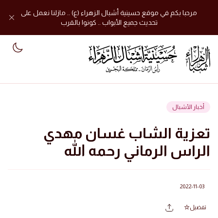
مرحبا بكم في موقع حسينية أشبال الزهراء (ع) .. مازلنا نعمل على
تحديث جميع الأبواب .. كونوا بالقرب
mode
أخبار الأشبال
تعزية الشاب غسان مهدي
الراس الرماني رحمه الله
2022-11-03
تفضيل