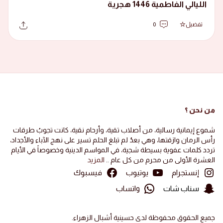
الليالي الفاطمية 1446 هجرية
تفضيل
0
من نحن ؟
شموع إيمانية رسالية، من أصلاب تقية، وأرحام نقية، كانت تجوبُ طرقات
رأس الرمان وازقتها، وهي بعدُ لم تبلغ الحلم تسير على نهج الآباء والأجداد،
تردد كلمات عفوية بسيطة شجية، في المواسم الدينية وخصوصاً في الأيام
العشرة الأولى من محرم من كل عام ..
المزيد
إنستجرام
يوتيوب
فيسبوك
سناب شات
واتساب
جميع الحقوق محفوظة لدى حسينية أشبال الزهراء.