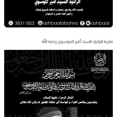
تعزية الرادود السيد أمير الموسوي رحمه الله