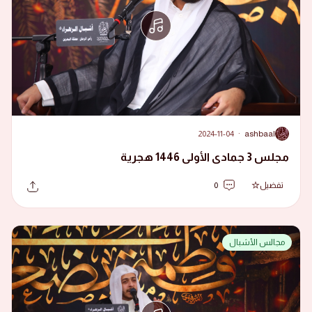
2024-11-04
·
ashbaal
A
مجلس 3 جمادى الأولى 1446 هجرية
تفضيل
0
مجالس الأشبال