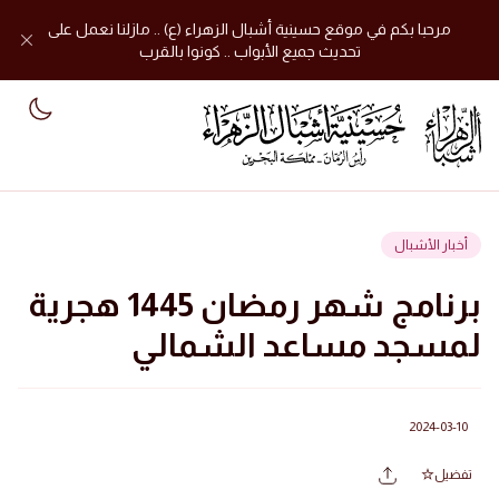
مرحبا بكم في موقع حسينية أشبال الزهراء (ع) .. مازلنا نعمل على
تحديث جميع الأبواب .. كونوا بالقرب
mode
أخبار الأشبال
برنامج شهر رمضان 1445 هجرية
لمسجد مساعد الشمالي
2024-03-10
تفضيل