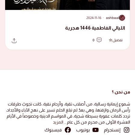
2024-11-16
·
ashbaal
A
الليالي الفاطمية 1446 هجرية
تفضيل
0
من نحن ؟
شموع إيمانية رسالية، من أصلاب تقية، وأرحام نقية، كانت تجوبُ طرقات
رأس الرمان وازقتها، وهي بعدُ لم تبلغ الحلم تسير على نهج الآباء والأجداد،
تردد كلمات عفوية بسيطة شجية، في المواسم الدينية وخصوصاً في الأيام
العشرة الأولى من محرم من كل عام ..
المزيد
إنستجرام
يوتيوب
فيسبوك