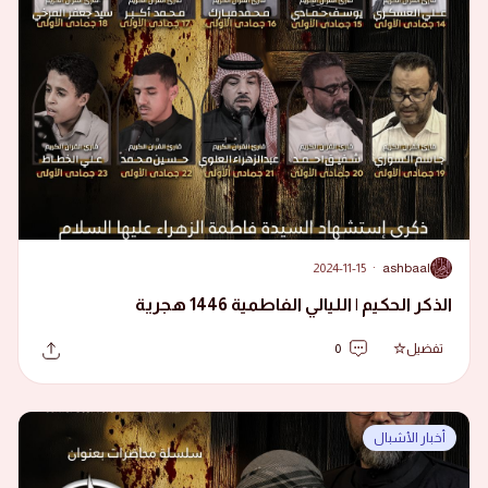
2024-11-15
·
ashbaal
A
الذكر الحكيم | الليالي الفاطمية 1446 هجرية
تفضيل
0
أخبار الأشبال