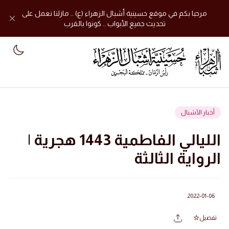
مرحبا بكم في موقع حسينية أشبال الزهراء (ع) .. مازلنا نعمل على
تحديث جميع الأبواب .. كونوا بالقرب
mode
أخبار الأشبال
الليالي الفاطمية 1443 هجرية |
الرواية الثالثة
2022-01-06
تفضيل