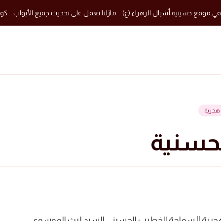
في موقع حسينية أشبال الزهراء (ع) .. مازلنا نعمل على تحديث جميع الأبواب .. كون
الحسنية