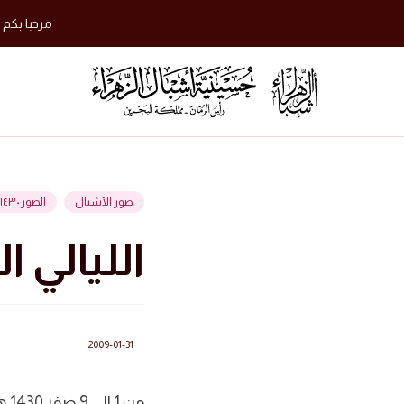
مرحبا بكم 
صور الأشبال
الصور ١٤٣٠ هجرية
الليالي 
2009-01-31
من 1 الى 9 صفر 1430 هجرية || سماحة الخطيب الحسيني السيد ليث الموسوي