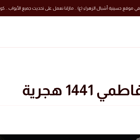
في موقع حسينية أشبال الزهراء (ع) .. مازلنا نعمل على تحديث جميع الأبواب .. كون
 1441 هجرية