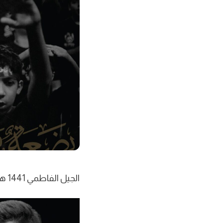
الجيل الفاطمي 1441 هجرية بمشاركة الرادود عمار الحلواجي و الرادود مهدي الحلواجي