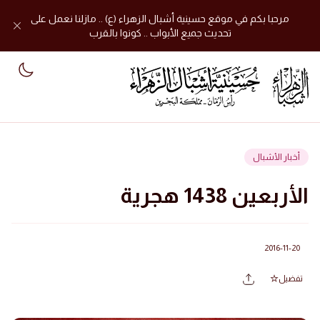
مرحبا بكم في موقع حسينية أشبال الزهراء (ع) .. مازلنا نعمل على
تحديث جميع الأبواب .. كونوا بالقرب
mode
أخبار الأشبال
الأربعين 1438 هجرية
2016-11-20
تفضيل