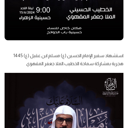
استشهاد سفير الإمام الحسين (ع) مسلم ابن عقيل (ع) 1445
هجرية بمشاركة سماحة الخطيب الملا جعفر المقهوي