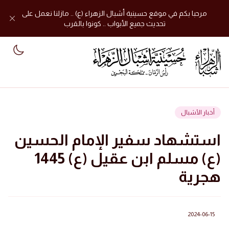
مرحبا بكم في موقع حسينية أشبال الزهراء (ع) .. مازلنا نعمل على
تحديث جميع الأبواب .. كونوا بالقرب
mode
أخبار الأشبال
استشهاد سفير الإمام الحسين
(ع) مسلم ابن عقيل (ع) 1445
هجرية
2024-06-15