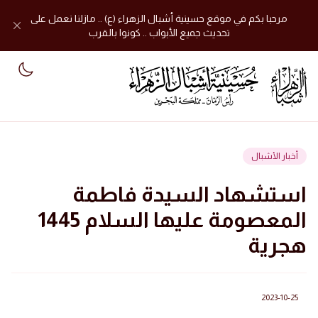
مرحبا بكم في موقع حسينية أشبال الزهراء (ع) .. مازلنا نعمل على
تحديث جميع الأبواب .. كونوا بالقرب
mode
أخبار الأشبال
استشهاد السيدة فاطمة
المعصومة عليها السلام 1445
هجرية
2023-10-25