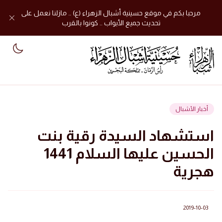
مرحبا بكم في موقع حسينية أشبال الزهراء (ع) .. مازلنا نعمل على
تحديث جميع الأبواب .. كونوا بالقرب
mode
أخبار الأشبال
استشهاد السيدة رقية بنت
الحسين عليها السلام 1441
هجرية
2019-10-03