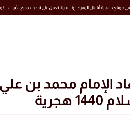
في موقع حسينية أشبال الزهراء (ع) .. مازلنا نعمل على تحديث جميع الأبواب .. كون
الإمام محمد بن علي ا
14 هجرية