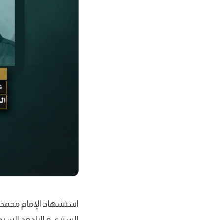
الستري و الرادود الس