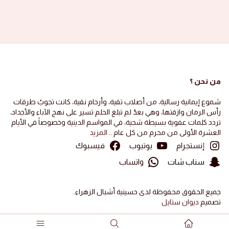
2024-11-22
·
Ali Khalaf
A
الجيل الفاطمي 1446 هجرية
تفضيل
0
الصور ١٤٤٦ هجرية
صور الأشبال