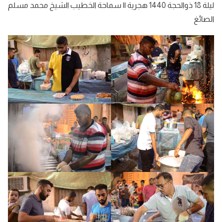
ليلة 18 ذوالحجة 1440 هجرية || سماحة الخطيب الشيخ محمد مسلم
الصائغ