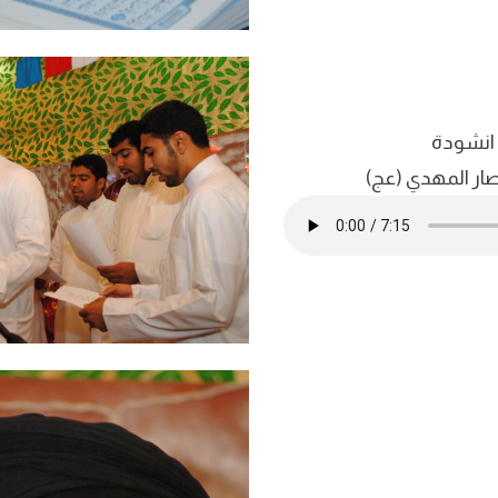
انشودة
صار المهدي (عج)