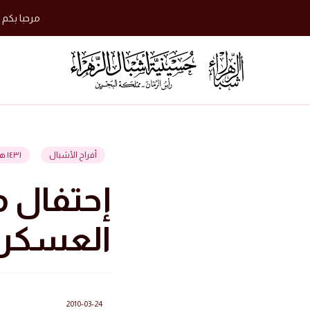
مرحبا بكم 
أفراح الأشبال
١٤٣١ هجرية
إحتفال م
العسكري
2010-03-24