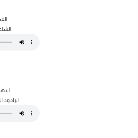
الف
الشاع
الاها
الرادود ا