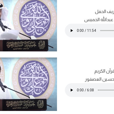
يف الحفل
 عبدالله الخميس
قرآن الكريم
 حسين العصفور