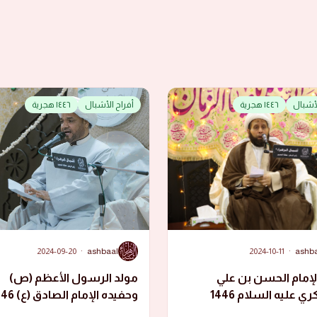
لأشبال
١٤٤٦ هجرية
أفراح الأشبال
١٤٤٦ هجرية
A
2024-09-20
·
ashbaal
2024-10-11
·
ashb
لإمام الحسن بن علي
مولد الرسول الأعظم (ص)
العسكري عليه السلام 1446
وحفيده الإمام الص
هجرية