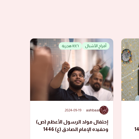
أفراح الأشبال
١٤٤٦ هجرية
A
2024-09-19
·
ashbaal
إحتفال مولد الرسول الأعظم (ص)
ادق (ع) 1446
وحفيده الإمام الصادق (ع) 1446
هجرية