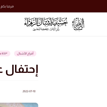
مرحبا بكم 
أفراح الأشبال
١٤٤٣ هجرية
إحتفال عيد ا
2022-07-18