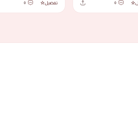
ل
تفضيل
0
0
جميع الحقوق محفوظة لدى حسينية أشبال
بُ طرقات رأس الرمان وازقتها، وهي
تصميم
ديوان ستايل
عفوية بسيطة شجية، في المواسم الدينية
يد
اب شات
واتساب