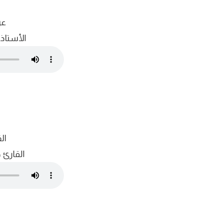
عر
الأستاذ
ال
القارئ