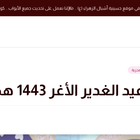
في موقع حسينية أشبال الزهراء (ع) .. مازلنا نعمل على تحديث جميع الأبواب .. كون
لغدير الأغر 1443 هجرية