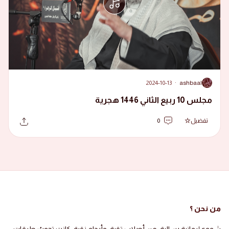
2024-10-13
·
ashbaal
A
مجلس 10 ربيع الثاني 1446 هجرية
تفضيل
0
من نحن ؟
شموع إيمانية رسالية، من أصلاب تقية، وأرحام نقية، كانت تجوبُ طرقات