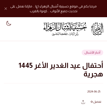
مرحبا بكم في موقع حسينية أشبال الزهراء (ع) .. مازلنا نعمل على
تحديث جميع الأبواب .. كونوا بالقرب
mode
أخبار الأشبال
أحتفال عيد الغدير الأغر 1445
هجرية
2024-06-25
تفضيل